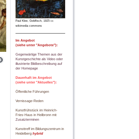
Paul Klee, Goldfisch, 1925 cc
wikimedia commons
Im Angebot
(siehe unter "Angebote"):
Gegenwärtige Themen aus der
Kunstgeschichte als Video oder
illustrierte Bildbeschreibung auf
der Homepage
Dauerhaft im Angebot
(siehe unter "Aktuelles"):
Öffentliche Führungen
Vernissage-Reden
Kunstfrühstück im Heinrich-
Fries-Haus in Heilbronn mit
Zusatzterminen
Kunsttreff
im Bildungszentrum in
Heidelberg
hybrid