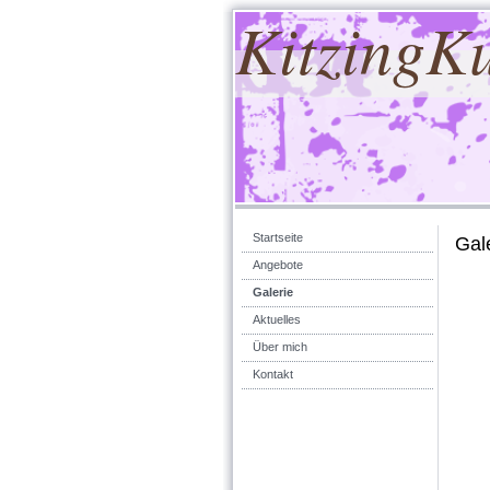
KitzingK
Startseite
Gal
Angebote
Galerie
Aktuelles
Über mich
Kontakt