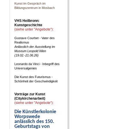
Kunst im Gespräch im
Bildungszentrum in Mosbach
VHS Heilbronn:
Kunstgeschichte
(siehe unter "Angebote"):
Gustave Courbet - Vater des
Realismus
Anlässlich der Ausstellung im
Museum Leopold Wien
(19.02.-21.06.26)
Leonardo da Vinci - Inbegriff des
Universalgenies
Die Kunst des Futurismus -
Schönheit der Geschwindigkeit
Vorträge zur Kunst
(Citykirchenarbeit)
(siehe unter "Angebote"):
Die Künstlerkolonie
Worpswede
anlässlich des 150.
Geburtstags von