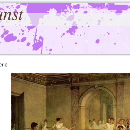
unst
erie